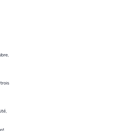
ibre,
trois
ité,
et.