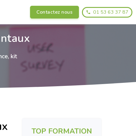
Contactez nous
01 53 63 37 87
entaux
ce, kit
ux
TOP FORMATION