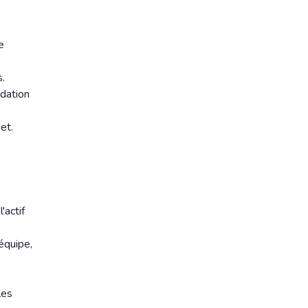
e
s.
idation
et.
'actif
 équipe,
les