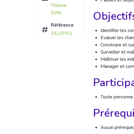
Pauses et déjeun
Théorie :
Objectif
50%
Référence
Identifier les c
DELFPFO
Evaluer les char
Construire et su
Surveiller et maî
Maîtriser les in
Manager et comm
Particip
Toute personne 
Prérequ
Aucun prérequis 