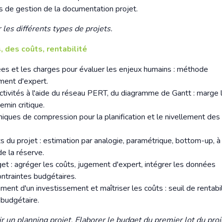
es de gestion de la documentation projet.
r les différents types de projets.
, des coûts, rentabilité
ées et les charges pour évaluer les enjeux humains : méthode
ment d'expert.
tivités à l'aide du réseau PERT, du diagramme de Gantt : marge l
emin critique.
hniques de compression pour la planification et le nivellement des
s du projet : estimation par analogie, paramétrique, bottom-up, à 
de la réserve.
et : agréger les coûts, jugement d'expert, intégrer les données
ontraintes budgétaires.
ment d'un investissement et maîtriser les coûts : seuil de rentabil
 budgétaire.
 un planning projet. Elaborer le budget du premier lot du proj