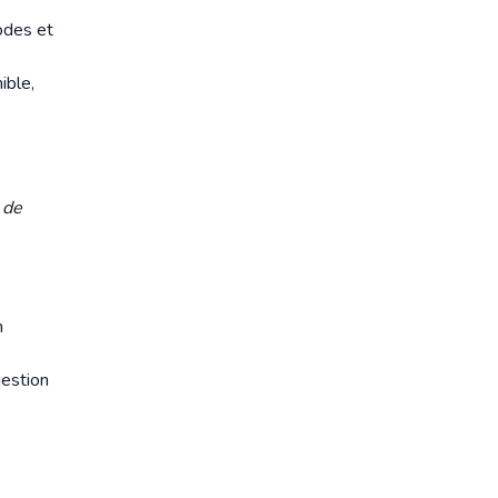
hodes et
ible,
 de
n
gestion