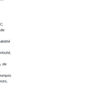
C.
 de
abilité
iticité,
s, de
urquoi.
nces,