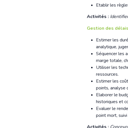
Etablir les règl
Activités :
Identifie
Gestion des délais
Estimer les dur
analytique, juge
Séquencer les ac
marge totale, ch
Utiliser les tec
ressources.
Estimer les coût
points, analyse 
Elaborer le budg
historiques et c
Evaluer le rende
point mort, suivi
Activités :
Concevoir