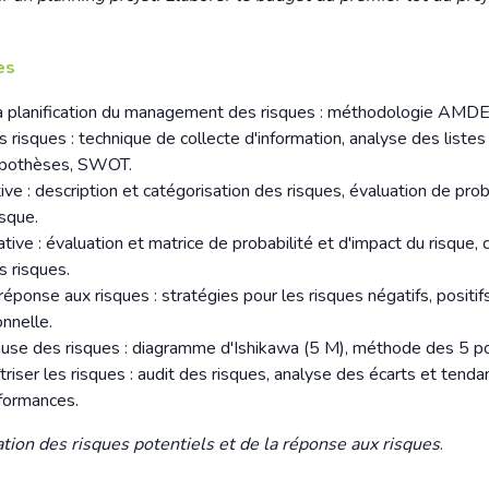
es
la planification du management des risques : méthodologie AMDE
es risques : technique de collecte d'information, analyse des listes
hypothèses, SWOT.
ive : description et catégorisation des risques, évaluation de prob
isque.
ive : évaluation et matrice de probabilité et d'impact du risque, cr
s risques.
 réponse aux risques : stratégies pour les risques négatifs, positif
nnelle.
ause des risques : diagramme d'Ishikawa (5 M), méthode des 5 po
îtriser les risques : audit des risques, analyse des écarts et tenda
formances.
ation des risques potentiels et de la réponse aux risques
.