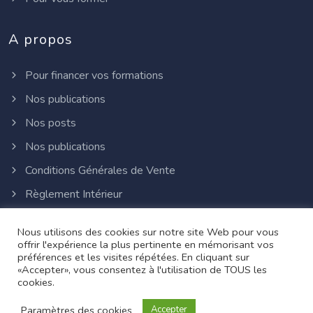
A propos
Pour financer vos formations
Nos publications
Nos posts
Nos publications
Conditions Générales de Vente
Règlement Intérieur
Politique de confidentialité
Nous utilisons des cookies sur notre site Web pour vous
offrir l'expérience la plus pertinente en mémorisant vos
préférences et les visites répétées. En cliquant sur
©
2026 Delf - PMP, CAPM, PMI-ACP, PMBOK, le logo
«Accepter», vous consentez à l'utilisation de TOUS les
ATP et PMI sont des marques déposées du Project
cookies.
Management Institute Inc. Maj le 22/01/2025
Paramètres des cookies
Accepter
Website by
Grauw
.